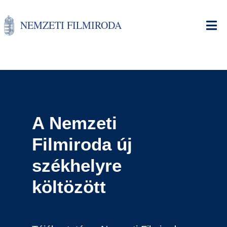
Ugrás
a
NEMZETI FILMIRODA
tartalomra
A Nemzeti
Filmiroda új
székhelyre
költözött