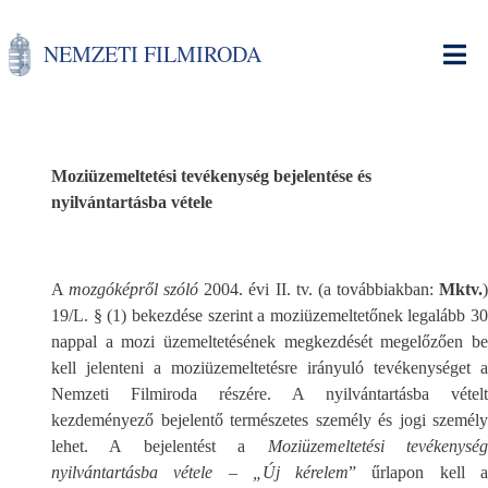
Ugrás
a
NEMZETI FILMIRODA
tartalomra
Moziüzemeltetési tevékenység bejelentése és
nyilvántartásba vétele
A
mozgóképről szóló
2004. évi II. tv. (a továbbiakban:
Mktv.
19/L. § (1) bekezdése szerint a moziüzemeltetőnek legalább 30
nappal a mozi üzemeltetésének megkezdését megelőzően be
kell jelenteni a moziüzemeltetésre irányuló tevékenységet a
Nemzeti Filmiroda részére. A nyilvántartásba vételt
kezdeményező bejelentő természetes személy és jogi személy
lehet. A bejelentést a
Moziüzemeltetési tevékenysé
nyilvántartásba vétele – „Új kérelem
” űrlapon kell 