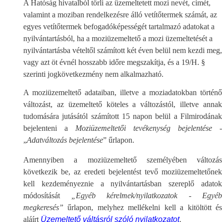
A Hatóság hivatalból törli az üzemeltetett mozi nevét, címét,
valamint a moziban rendelkezésre álló vetítőtermek számát, az
egyes vetítőtermek befogadóképességét tartalmazó adatokat a
nyilvántartásból, ha a moziüzemeltető a mozi üzemeltetését a
nyilvántartásba vételtől számított két éven belül nem kezdi meg,
vagy azt öt évnél hosszabb időre megszakítja, és a 19/H. §
szerinti jogkövetkezmény nem alkalmazható.
A moziüzemeltető adataiban, illetve a moziadatokban történő
változást, az üzemeltető köteles a változástól, illetve annak
tudomására jutásától számított 15 napon belül a Filmirodának
bejelenteni a
Moziüzemeltetői tevékenység bejelentése
-
„
Adatváltozás bejelentése
” űrlapon.
Amennyiben a moziüzemeltető személyében változás
következik be, az eredeti bejelentést tevő moziüzemeltetőnek
kell kezdeményeznie a nyilvántartásban szereplő adatok
módosítását
„Egyéb kérelmek/nyilatkozatok - Egyéb
megkeresés”
űrlapon, melyhez mellékelni kell a kitöltött é
aláírt
Üzemeltető váltásról szóló nyilatkozatot
.