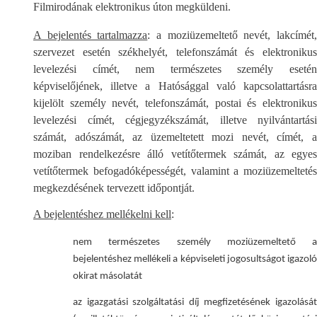
Filmirodának elektronikus úton megküldeni.
A bejelentés tartalmazza
: a moziüzemeltető nevét, lakcímét
szervezet esetén székhelyét, telefonszámát és elektronikus
levelezési címét, nem természetes személy esetén
képviselőjének, illetve a Hatósággal való kapcsolattartásra
kijelölt személy nevét, telefonszámát, postai és elektronikus
levelezési címét, cégjegyzékszámát, illetve nyilvántartási
számát, adószámát, az üzemeltetett mozi nevét, címét, a
moziban rendelkezésre álló vetítőtermek számát, az egyes
vetítőtermek befogadóképességét, valamint a moziüzemeltetés
megkezdésének tervezett időpontját.
A bejelentéshez mellékelni kell
:
nem természetes személy moziüzemeltető a
bejelentéshez mellékeli a képviseleti jogosultságot igazoló
okirat másolatát
az igazgatási szolgáltatási díj megfizetésének igazolását