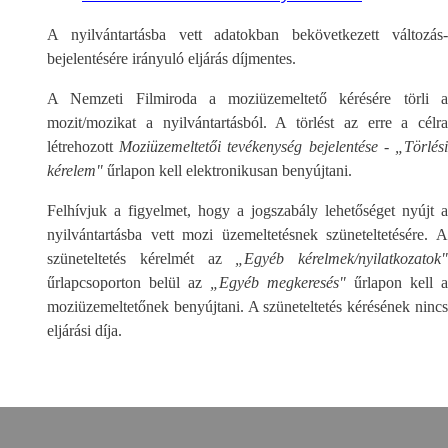
A nyilvántartásba vett adatokban bekövetkezett változás-
bejelentésére irányuló eljárás díjmentes.
A Nemzeti Filmiroda a moziüzemeltető kérésére törli a
mozit/mozikat a nyilvántartásból. A törlést az erre a célra
létrehozott
Moziüzemeltetői tevékenység bejelentése - „Törlés
kérelem
"
űrlapon kell elektronikusan benyújtani.
Felhívjuk a figyelmet, hogy a jogszabály lehetőséget nyújt a
nyilvántartásba vett mozi üzemeltetésnek szüneteltetésére. A
szüneteltetés kérelmét az
„Egyéb kérelmek/nyilatkozatok"
űrlapcsoporton belül az
„Egyéb megkeresés"
űrlapon kell a
moziüzemeltetőnek benyújtani. A szüneteltetés kérésének nincs
eljárási díja.