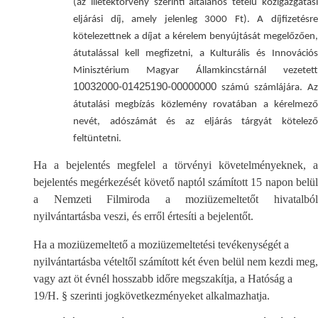
(az illetéktörvény szerinti általános tételű közigazgatási
eljárási díj, amely jelenleg 3000 Ft). A díjfizetésre
kötelezettnek a díjat a kérelem benyújtását megelőzően,
átutalással kell megfizetni, a Kulturális és Innovációs
Minisztérium Magyar Államkincstárnál vezetett
10032000-01425190-00000000
számú számlájára. Az
átutalási megbízás közlemény rovatában a kérelmező
nevét, adószámát és az eljárás tárgyát kötelező
feltüntetni.
Ha a bejelentés megfelel a törvényi követelményeknek, a
bejelentés megérkezését követő naptól számított 15 napon belül
a Nemzeti Filmiroda a moziüzemeltetőt hivatalból
nyilvántartásba veszi, és erről értesíti a bejelentőt.
Ha a moziüzemeltető a moziüzemeltetési tevékenységét a
nyilvántartásba vételtől számított két éven belül nem kezdi meg,
vagy azt öt évnél hosszabb időre megszakítja, a Hatóság a
19/H. § szerinti jogkövetkezményeket alkalmazhatja.