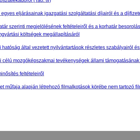
osztalékadóról (Tao. tv)
egyes eljárásainak igazgatási szolgáltatási díjairól és a díjfize
atár szerinti megjelölésének feltételeiről és a korhatár besorolá
mgyártási költségek megállapításáról
hatóság által vezetett nyilvántartások részletes szabályairól é
ási célú mozgóképszakmai tevékenységek állami támogatásának 
nősítés feltételeiről
téket műfaja alapján létrehozó filmalkotások körébe nem tartozó 