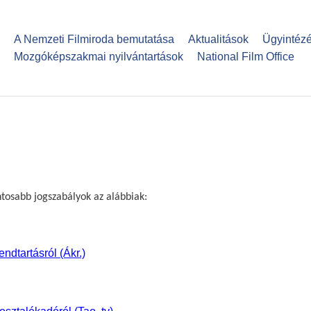
Ugrás
a
A Nemzeti Filmiroda bemutatása
Aktualitások
Ügyintéz
tartalomra
Mozgóképszakmai nyilvántartások
National Film Office
osabb jogszabályok az alábbiak:
ndtartásról (Ákr.)