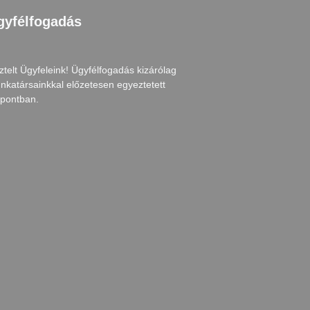
gyfélfogadás
ztelt Ügyfeleink! Ügyfélfogadás kizárólag
nkatársainkkal előzetesen egyeztetett
őpontban.