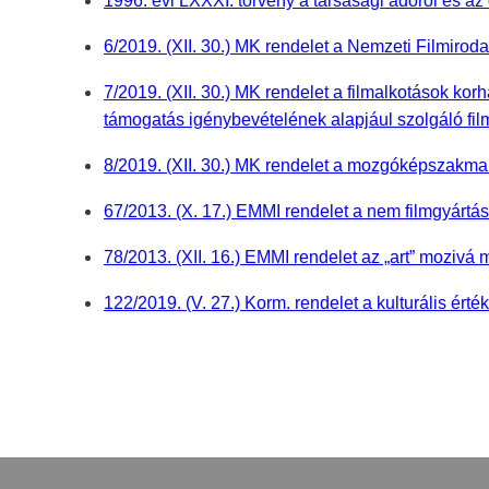
1996. évi LXXXI. törvény a társasági adóról és az 
6/2019. (XII. 30.) MK rendelet a Nemzeti Filmiroda 
7/2019. (XII. 30.) MK rendelet a filmalkotások korh
támogatás igénybevételének alapjául szolgáló fil
8/2019. (XII. 30.) MK rendelet a mozgóképszakmai 
67/2013. (X. 17.) EMMI rendelet a nem filmgyárt
78/2013. (XII. 16.) EMMI rendelet az „art” mozivá mi
122/2019. (V. 27.) Korm. rendelet a kulturális ér