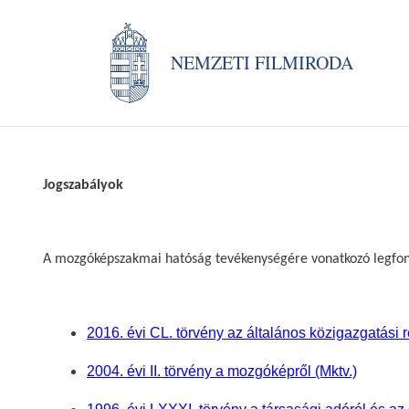
NEMZETI FILMIRODA
Jogszabályok
A mozgóképszakmai hatóság tevékenységére vonatkozó legfont
2016. évi CL. törvény az általános közigazgatási re
2004. évi II. törvény a mozgóképről (Mktv.)