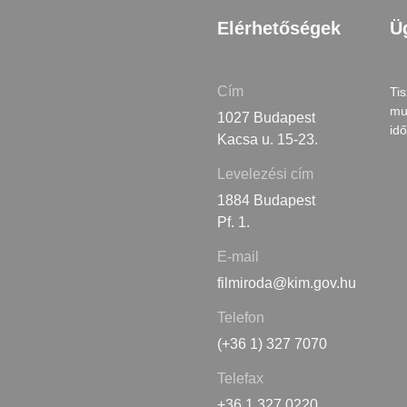
Elérhetőségek
Ü
Cím
Tis
mu
1027 Budapest
id
Kacsa u. 15-23.
Levelezési cím
1884 Budapest
Pf. 1.
E-mail
filmiroda@kim.gov.hu
Telefon
(+36 1) 327 7070
Telefax
+36 1 327 0220