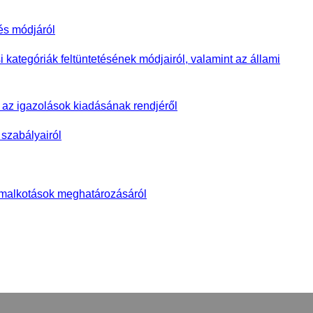
tés módjáról
si kategóriák feltüntetésének módjairól, valamint az állami
s az igazolások kiadásának rendjéről
szabályairól
filmalkotások meghatározásáról