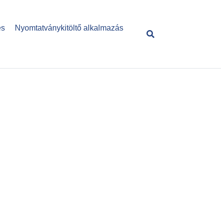
és
Nyomtatványkitöltő alkalmazás