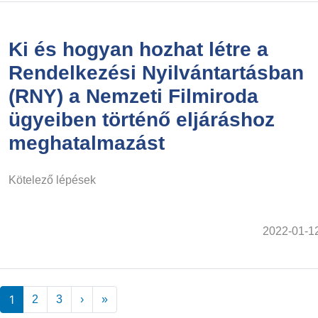
Ki és hogyan hozhat létre a
Rendelkezési Nyilvántartásban
(RNY) a Nemzeti Filmiroda
ügyeiben történő eljáráshoz
meghatalmazást
Kötelező lépések
2022-01-1
Oldalszámozás
1
Következő ›
Utolsó »
2
3
›
»