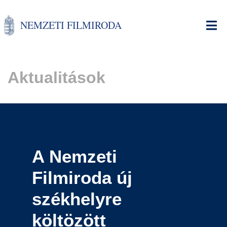
Ugrás
a
NEMZETI FILMIRODA
tartalomra
Aktualitások
A Nemzeti
Filmiroda új
székhelyre
költözött