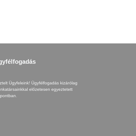
gyfélfogadás
ztelt Ügyfeleink! Ügyfélfogadás kizárólag
nkatársainkkal előzetesen egyeztetett
őpontban.