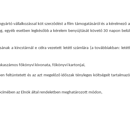
lmgyártó vállalkozással köt szerződést a film támogatásáról és a kérelmező a
űleg, egyéb esetben legkésőbb a kérelem benyújtását követő 30 napon belül
nak a kincstárnál e célra vezetett letéti számlára (a továbbiakban: letéti
munkaszámos főkönyvi kivonata, főkönyvi kartonjai,
n feltüntetett és az azt megelőző időszak tényleges költségeit tartalmazó
gefőcímében az Elnök által rendeletben meghatározott módon,