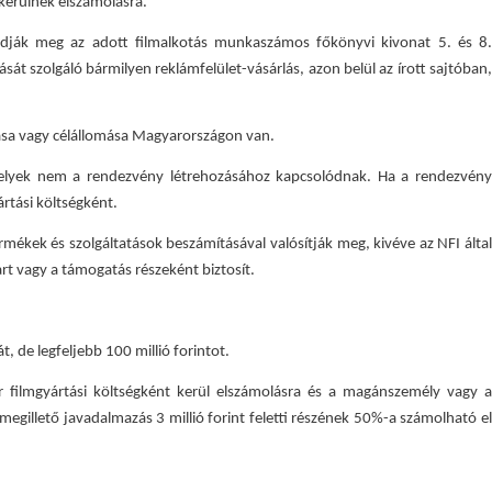
kerülnek elszámolásra.
adják meg az adott filmalkotás munkaszámos főkönyvi kivonat 5. és 8.
át szolgáló bármilyen reklámfelület-vásárlás, azon belül az írott sajtóban,
omása vagy célállomása Magyarországon van.
 amelyek nem a rendezvény létrehozásához kapcsolódnak. Ha a rendezvény
rtási költségként.
rmékek és szolgáltatások beszámításával valósítják meg, kivéve az NFI által
rt vagy a támogatás részeként biztosít.
, de legfeljebb 100 millió forintot.
filmgyártási költségként kerül elszámolásra és a magánszemély vagy a
megillető javadalmazás 3 millió forint feletti részének 50%-a számolható el