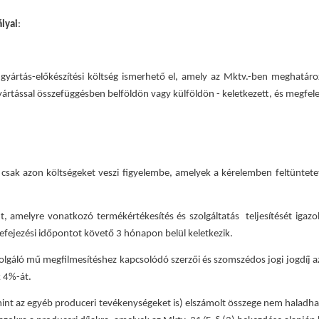
lyai
:
ilmgyártás-előkészítési költség ismerhető el, amely az Mktv.-ben meghatá
ártással összefüggésben belföldön vagy külföldön - keletkezett, és megfele
 csak azon költségeket veszi figyelembe, amelyek a kérelemben feltüntet
ént, amelyre vonatkozó termékértékesítés és szolgáltatás teljesítését iga
befejezési időpontot követő 3 hónapon belül keletkezik.
 szolgáló mű megfilmesítéshez kapcsolódó szerzői és szomszédos jogi jogdíj
 4%-át.
alamint az egyéb produceri tevékenységeket is) elszámolt összege nem halad