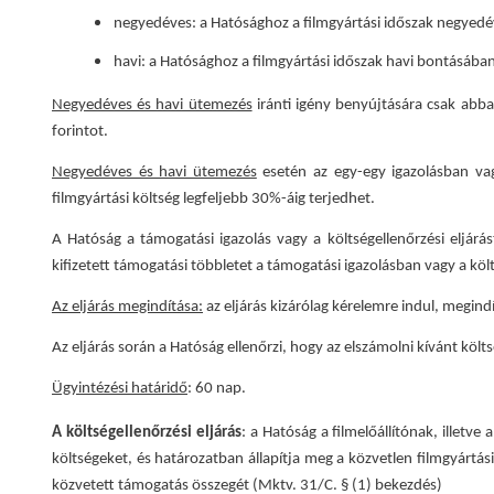
negyedéves: a Hatósághoz a filmgyártási időszak negyedév
havi: a Hatósághoz a filmgyártási időszak havi bontásában
Negyedéves és havi ütemezés
iránti igény benyújtására csak abba
forintot.
Negyedéves és havi ütemezés
esetén az egy-egy igazolásban vagy
filmgyártási költség legfeljebb 30%-áig terjedhet.
A Hatóság a támogatási igazolás vagy a költségellenőrzési eljárá
kifizetett támogatási többletet a támogatási igazolásban vagy a kö
Az eljárás megindítása:
az eljárás kizárólag kérelemre indul, megind
Az eljárás során a Hatóság ellenőrzi, hogy az elszámolni kívánt köl
Ügyintézési határidő
: 60 nap.
A költségellenőrzési eljárás
: a Hatóság a filmelőállítónak, illetve
költségeket, és határozatban állapítja meg a közvetlen filmgyártási
közvetett támogatás összegét (Mktv. 31/C. § (1) bekezdés)