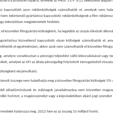
zokra a produceri díjakra, amelyek az Mktv. 31/F. § (2) bekezdése alapján 
hoz kapcsolódó azon reklámköltségek számolhatók el, amelyek nem hal
t. Nem tekintendő gyártáshoz kapcsolódó reklámköltségnek a film reklámozás
gy televízióban megjelentetett hirdetés.
el közvetlen filmgyártási költségként, ha legalább az utazás kiinduló áll
filmgyártáshoz közvetlenül kapcsolódó olyan költségek számolhatók el,
íthetők el egyértelműen, akkor azok nem számolhatók el közvetlen filmgyá
g, amelyre vonatkozóan a pénzügyi teljesítést váltó kibocsátásával vagy te
két, amelyet az NFI az általa pénzügyileg folyósított támogatásból visszata
költségként elszámolható.
lszámolt összege nem haladhatja meg a közvetlen filmgyártási költségek 5%-át
ldi előadóművészek és stábtagok javadalmazása nem közvetlen magyar 
llió forintot, a magánszemélyt vagy a képviseletében eljáró jogi személyt 
endelet határozza meg. 2022-ben ez az összeg 33 milliárd forint.