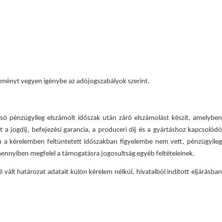
ményt vegyen igénybe az adójogszabályok szerint.
tolsó pénzügyileg elszámolt időszak után záró elszámolást készít, amelyben
 a jogdíj, befejezési garancia, a produceri díj és a gyártáshoz kapcsolódó
án a kérelemben feltüntetett időszakban figyelembe nem vett, pénzügyileg
mennyiben megfelel a támogatásra jogosultság egyéb feltételeinek.
 vált határozat adatait külön kérelem nélkül, hivatalból indított eljárásban