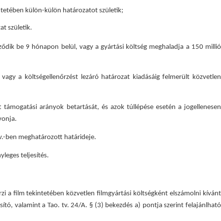
tetében külön-külön határozatot születik;
t születik.
ződik be 9 hónapon belül, vagy a gyártási költség meghaladja a 150 millió
vagy a költségellenőrzést lezáró határozat kiadásáig felmerült közvetle
t támogatási arányok betartását, és azok túllépése esetén a jogellenesen
vonja.
tv.-ben meghatározott határideje.
leges teljesítés.
őrzi a film tekintetében közvetlen filmgyártási költségként elszámolni kíván
ító, valamint a Tao. tv. 24/A. § (3) bekezdés a) pontja szerint felajánlható