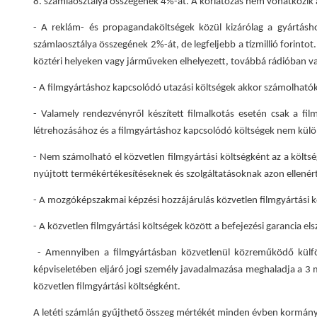
8. számlaosztálya összegének 4%-át. A korlátozás nem vonatkozik a
- A reklám- és propagandaköltségek közül kizárólag a gyártás
számlaosztálya összegének 2%-át, de legfeljebb a tízmillió forinto
köztéri helyeken vagy járműveken elhelyezett, továbbá rádióban va
- A filmgyártáshoz kapcsolódó utazási költségek akkor számolhatók 
- Valamely rendezvényről készített filmalkotás esetén csak a 
létrehozásához és a filmgyártáshoz kapcsolódó költségek nem külön
- Nem számolható el közvetlen filmgyártási költségként az a költsé
nyújtott termékértékesítéseknek és szolgáltatásoknak azon ellenérté
- A mozgóképszakmai képzési hozzájárulás közvetlen filmgyártási 
- A közvetlen filmgyártási költségek között a befejezési garancia e
- Amennyiben a filmgyártásban közvetlenül közreműködő külfö
képviseletében eljáró jogi személy javadalmazása meghaladja a 3 mi
közvetlen filmgyártási költségként.
A letéti számlán gyűjthető összeg mértékét minden évben kormányr