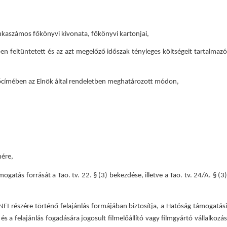
munkaszámos főkönyvi kivonata, főkönyvi kartonjai,
n feltüntetett és az azt megelőző időszak tényleges költségeit tartalmazó
gefőcímében az Elnök által rendeletben meghatározott módon,
mére,
mogatás forrását a Tao. tv. 22. § (3) bekezdése, illetve a Tao. tv. 24/A. § (3)
NFI részére történő felajánlás formájában biztosítja, a Hatóság támogatási
és a felajánlás fogadására jogosult filmelőállító vagy filmgyártó vállalkozás