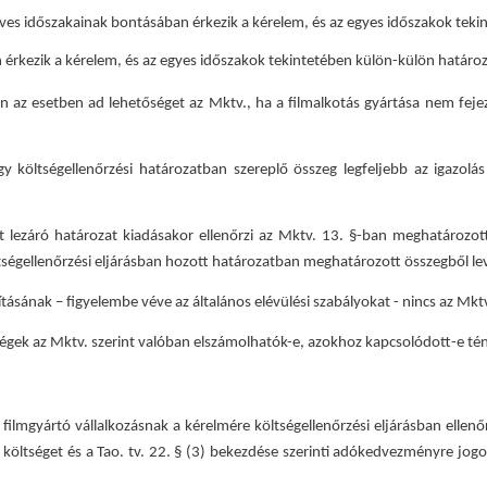
es időszakainak bontásában érkezik a kérelem, és az egyes időszakok tekin
 érkezik a kérelem, és az egyes időszakok tekintetében külön-külön határoza
n az esetben ad lehetőséget az Mktv., ha a filmalkotás gyártása nem feje
 költségellenőrzési határozatban szereplő összeg legfeljebb az igazolás 
st lezáró határozat kiadásakor ellenőrzi az Mktv. 13. §-ban meghatározot
ltségellenőrzési eljárásban hozott határozatban meghatározott összegből le
ításának – figyelembe véve az általános elévülési szabályokat - nincs az Mk
tségek az Mktv. szerint valóban elszámolhatók-e, azokhoz kapcsolódott-e tény
 a filmgyártó vállalkozásnak a kérelmére költségellenőrzési eljárásban ellen
 költséget és a Tao. tv. 22. § (3) bekezdése szerinti adókedvezményre jogos