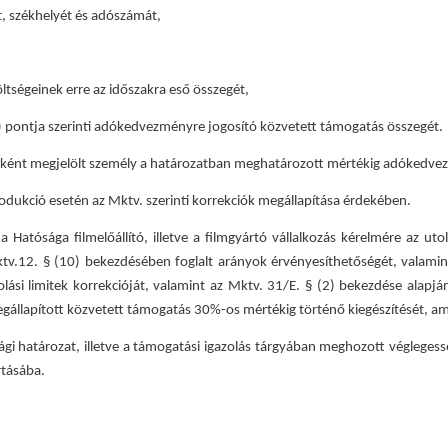
t, székhelyét és adószámát,
öltségeinek erre az időszakra eső összegét,
s a) pontja szerinti adókedvezményre jogosító közvetett támogatás összegét.
tként megjelölt személy a határozatban meghatározott mértékig adókedvez
produkció esetén az Mktv. szerinti korrekciók megállapítása érdekében.
 a Hatósága filmelőállító, illetve a filmgyártó vállalkozás kérelmére az u
ktv.12. § (10) bekezdésében foglalt arányok érvényesíthetőségét, valamint
ási limitek korrekcióját, valamint az Mktv. 31/E. § (2) bekezdése alapj
megállapított közvetett támogatás 30%-os mértékig történő kiegészítését, a
sági határozat, illetve a támogatási igazolás tárgyában meghozott véglegessé
rtásába.