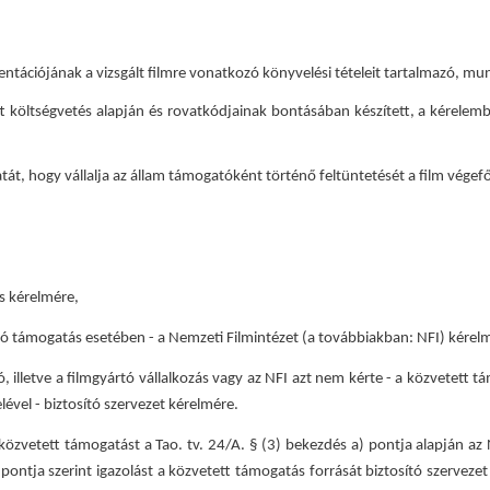
umentációjának a vizsgált filmre vonatkozó könyvelési tételeit tartalmazó, 
 költségvetés alapján és rovatkódjainak bontásában készített, a kérelembe
zatát, hogy vállalja az állam támogatóként történő feltüntetését a film vé
es kérelmére,
ító támogatás esetében - a Nemzeti Filmintézet (a továbbiakban: NFI) kérel
ó, illetve a filmgyártó vállalkozás vagy az NFI azt nem kérte - a közvetett tá
lével - biztosító szervezet kérelmére.
özvetett támogatást a Tao. tv. 24/A. § (3) bekezdés a) pontja alapján az 
 pontja szerint igazolást a közvetett támogatás forrását biztosító szervezet 