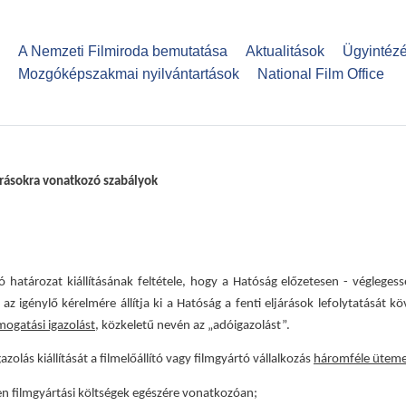
Ugrás
a
A Nemzeti Filmiroda bemutatása
Aktualitások
Ügyintéz
tartalomra
Mozgóképszakmai nyilvántartások
National Film Office
ljárásokra vonatkozó szabályok
áró határozat kiállításának feltétele, hogy a Hatóság előzetesen - véglege
 az igénylő kérelmére állítja ki a Hatóság a fenti eljárások lefolytatásá
mogatási igazolást
, közkeletű nevén az „adóigazolást”.
zolás kiállítását a filmelőállító vagy filmgyártó vállalkozás
háromféle ütem
len filmgyártási költségek egészére vonatkozóan;