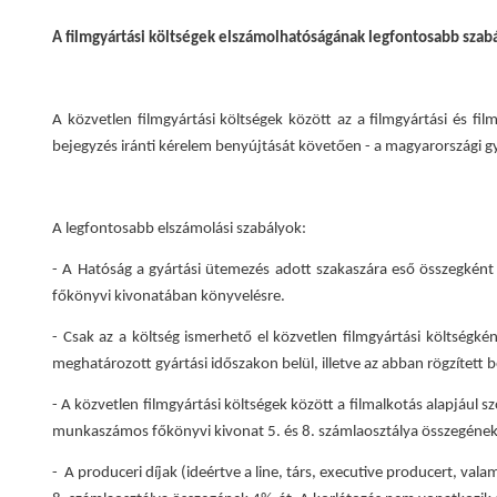
A filmgyártási költségek elszámolhatóságának legfontosabb szabá
A közvetlen filmgyártási költségek között az a filmgyártási és f
bejegyzés iránti kérelem benyújtását követően - a magyarországi gy
A legfontosabb elszámolási szabályok:
- A Hatóság a gyártási ütemezés adott szakaszára eső összegként
főkönyvi kivonatában könyvelésre.
- Csak az a költség ismerhető el közvetlen filmgyártási költségk
meghatározott gyártási időszakon belül, illetve az abban rögzített 
- A közvetlen filmgyártási költségek között a filmalkotás alapjául
munkaszámos főkönyvi kivonat 5. és 8. számlaosztálya összegének
- A produceri díjak (ideértve a line, társ, executive producert, v