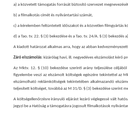
a) a közvetett támogatás forrását biztosító szervezet megnevezésé
b) a filmalkotás címét és nyilvántartási számát,
c) a kérelemben feltüntetett időszakot és a közvetlen filmgyártás k
d) a Tao. tv. 22. § (3) bekezdése és a Tao. tv. 24/A. § (3) bekezdé
A kiadott határozat alkalmas arra, hogy az abban kedvezményezet
Záró elszámolás
: kizárólag havi, ill. negyedéves elszámolást kérő 
Az Mktv. 12. § (10) bekezdése szerinti arány teljesülése céljából
figyelembe veszi az elszámolt költségek egészére tekintettel az M
elszámolható reklámköltségek tekintetében alkalmazandó elszámol
teljesített költséget, továbbá az M 31/D. § (3) bekezdése szerint 
A költségellenőrzésre irányuló eljárást lezáró véglegessé vált ható
jegyzi be a Hatóság a támogatásra jogosult filmalkotások nyilvánta