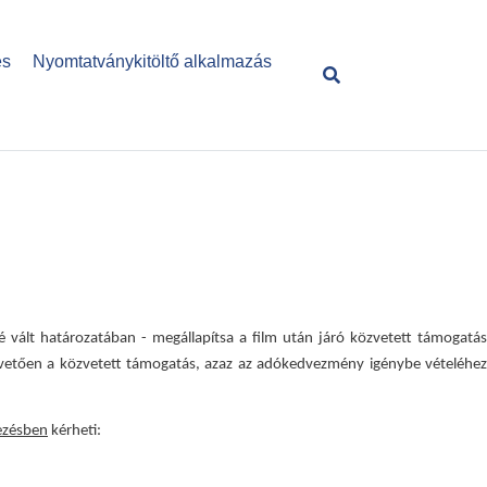
és
Nyomtatványkitöltő alkalmazás
ssé vált határozatában - megállapítsa a film után járó közvetett támogatás
t követően a közvetett támogatás, azaz az adókedvezmény igénybe vételéhez
ezésben
kérheti: