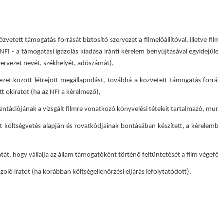
etett támogatás forrását biztosító szervezet a filmelőállítóval, illetve fi
 NFI - a támogatási igazolás kiadása iránti kérelem benyújtásával egyidej
szervezet nevét, székhelyét, adószámát),
ezet között létrejött megállapodást, továbbá a közvetett támogatás forrásá
ott okiratot (ha az NFI a kérelmező),
umentációjának a vizsgált filmre vonatkozó könyvelési tételeit tartalmazó, 
 költségvetés alapján és rovatkódjainak bontásában készített, a kérelembe
zatát, hogy vállalja az állam támogatóként történő feltüntetését a film vé
ló iratot (ha korábban költségellenőrzési eljárás lefolytatódott),