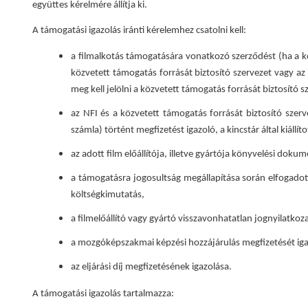
együttes kérelmére állítja ki.
A támogatási igazolás iránti kérelemhez csatolni kell:
a filmalkotás támogatására vonatkozó szerződést (ha a közv
közvetett támogatás forrását biztosító szervezet vagy az
meg kell jelölni a közvetett támogatás forrását biztosító 
az NFI és a közvetett támogatás forrását biztosító szerv
számla) történt megfizetést igazoló, a kincstár által kiállít
az adott film előállítója, illetve gyártója könyvelési dok
a támogatásra jogosultság megállapítása során elfogadott
költségkimutatás,
a filmelőállító vagy gyártó visszavonhatatlan jognyilatko
a mozgóképszakmai képzési hozzájárulás megfizetését igazo
az eljárási díj megfizetésének igazolása.
A támogatási igazolás tartalmazza: