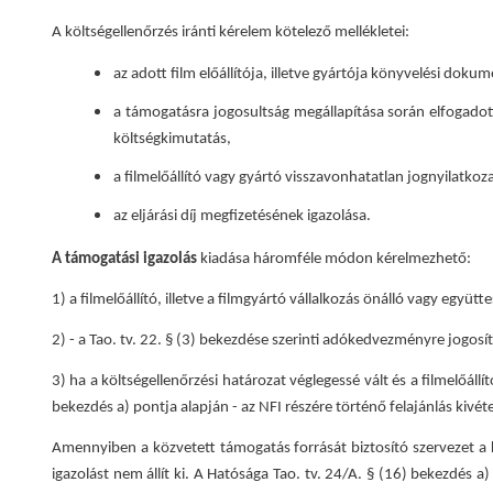
A költségellenőrzés iránti kérelem kötelező mellékletei:
az adott film előállítója, illetve gyártója könyvelési dok
a támogatásra jogosultság megállapítása során elfogadott
költségkimutatás,
a filmelőállító vagy gyártó visszavonhatatlan jognyilatko
az eljárási díj megfizetésének igazolása.
A támogatási igazolás
kiadása háromféle módon kérelmezhető:
1) a filmelőállító, illetve a filmgyártó vállalkozás önálló vagy együtt
2) - a Tao. tv. 22. § (3) bekezdése szerinti adókedvezményre jogos
3) ha a költségellenőrzési határozat véglegessé vált és a filmelőállít
bekezdés a) pontja alapján - az NFI részére történő felajánlás kivéte
Amennyiben a közvetett támogatás forrását biztosító szervezet a k
igazolást nem állít ki. A Hatósága Tao. tv. 24/A. § (16) bekezdés a)