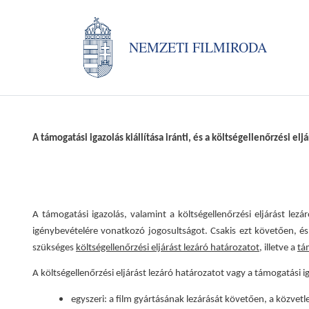
NEMZETI FILMIRODA
A támogatási igazolás kiállítása iránti, és a költségellenőrzési e
A támogatási igazolás, valamint a költségellenőrzési eljárást lez
igénybevételére vonatkozó jogosultságot. Csakis ezt követően, és
szükséges
költségellenőrzési eljárást lezáró határozatot
, illetve a
tá
A költségellenőrzési eljárást lezáró határozatot vagy a támogatási iga
egyszeri: a film gyártásának lezárását követően, a közvet