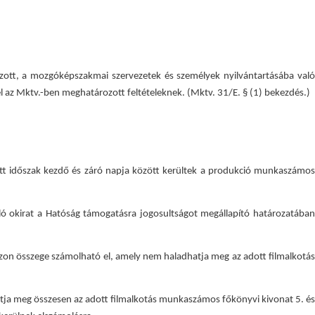
rozott, a mozgóképszakmai szervezetek és személyek nyilvántartásába való
l az Mktv.-ben meghatározott feltételeknek. (Mktv. 31/E. § (1) bekezdés.)
ett időszak kezdő és záró napja között kerültek a produkció munkaszámos
zoló okirat a Hatóság támogatásra jogosultságot megállapító határozatában
 azon összege számolható el, amely nem haladhatja meg az adott filmalkotás
hatja meg összesen az adott filmalkotás munkaszámos főkönyvi kivonat 5. és