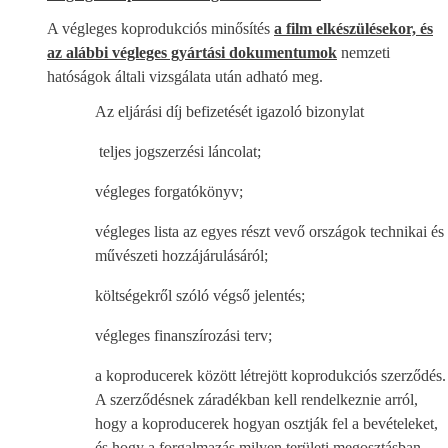
A végleges koprodukciós minősítés
a film elkészülésekor, és
az alábbi végleges gyártási dokumentumok
nemzeti
hatóságok általi vizsgálata után adható meg.
Az eljárási díj befizetését igazoló bizonylat
teljes jogszerzési láncolat;
végleges forgatókönyv;
végleges lista az egyes részt vevő országok technikai és
művészeti hozzájárulásáról;
költségekről szóló végső jelentés;
végleges finanszírozási terv;
a koproducerek között létrejött koprodukciós szerződés.
A szerződésnek záradékban kell rendelkeznie arról,
hogy a koproducerek hogyan osztják fel a bevételeket,
és hogy a forgalmazás milyen területi megosztásban