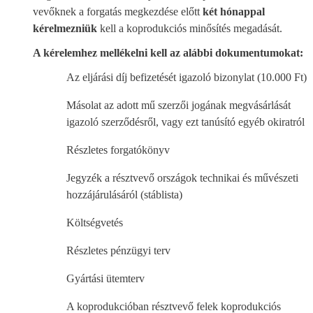
vevőknek a forgatás megkezdése előtt
két hónappal
kérelmezniük
kell a koprodukciós minősítés megadását.
A kérelemhez mellékelni kell az alábbi dokumentumokat:
Az eljárási díj befizetését igazoló bizonylat (10.000 Ft)
Másolat az adott mű szerzői jogának megvásárlását
igazoló szerződésről, vagy ezt tanúsító egyéb okiratról
Részletes forgatókönyv
Jegyzék a résztvevő országok technikai és művészeti
hozzájárulásáról (stáblista)
Költségvetés
Részletes pénzügyi terv
Gyártási ütemterv
A koprodukcióban résztvevő felek koprodukciós