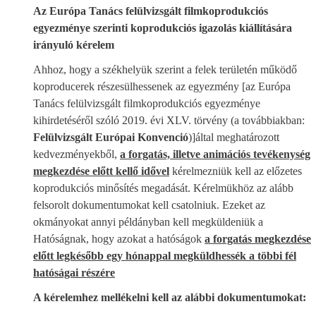
Az Európa Tanács felülvizsgált filmkoprodukciós
egyezménye szerinti koprodukciós igazolás kiállítására
irányuló kérelem
Ahhoz, hogy a székhelyük szerint a felek területén működő
koproducerek részesülhessenek az egyezmény [az Európa
Tanács felülvizsgált filmkoprodukciós egyezménye
kihirdetéséről szóló 2019. évi XLV. törvény (a továbbiakban:
Felülvizsgált Európai Konvenció
)]által meghatározott
kedvezményekből,
a forgatás, illetve animációs tevékenység
megkezdése előtt kellő idővel
kérelmezniük kell az előzetes
koprodukciós minősítés megadását. Kérelmükhöz az alább
felsorolt dokumentumokat kell csatolniuk. Ezeket az
okmányokat annyi példányban kell megküldeniük a
Hatóságnak, hogy azokat a hatóságok
a forgatás megkezdése
előtt legkésőbb egy hónappal megküldhessék a többi fél
hatóságai részére
A kérelemhez mellékelni kell az alábbi dokumentumokat: