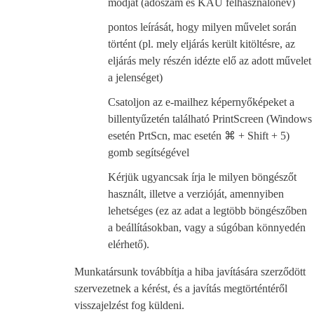
módját (adószám és KAÜ felhasználónév)
pontos leírását, hogy milyen művelet során
történt (pl. mely eljárás került kitöltésre, az
eljárás mely részén idézte elő az adott művelet
a jelenséget)
Csatoljon az e-mailhez képernyőképeket a
billentyűzetén található PrintScreen (Windows
esetén PrtScn, mac esetén
⌘
+ Shift + 5)
gomb segítségével
Kérjük ugyancsak írja le milyen böngészőt
használt, illetve a verzióját, amennyiben
lehetséges (ez az adat a legtöbb böngészőben
a beállításokban, vagy a súgóban könnyedén
elérhető).
Munkatársunk továbbítja a hiba javítására szerződött
szervezetnek a kérést, és a javítás megtörténtéről
visszajelzést fog küldeni.