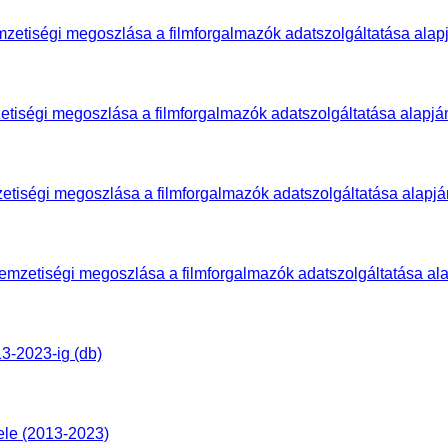
nemzetiségi megoszlása a filmforgalmazók adatszolgáltatása alap
mzetiségi megoszlása a filmforgalmazók adatszolgáltatása alapjá
mzetiségi megoszlása a filmforgalmazók adatszolgáltatása alapjá
 nemzetiségi megoszlása a filmforgalmazók adatszolgáltatása al
3-2023-ig (db)
ele (2013-2023)