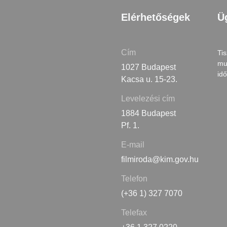
Elérhetőségek
Ü
Cím
Tis
mu
1027 Budapest
id
Kacsa u. 15-23.
Levelezési cím
1884 Budapest
Pf. 1.
E-mail
filmiroda@kim.gov.hu
Telefon
(+36 1) 327 7070
Telefax