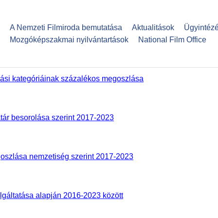
Ugrás
a
A Nemzeti Filmiroda bemutatása
Aktualitások
Ügyintéz
tartalomra
Mozgóképszakmai nyilvántartások
National Film Office
lási kategóriáinak százalékos megoszlása
tár besorolása szerint 2017-2023
egoszlása nemzetiség szerint 2017-2023
lgáltatása alapján 2016-2023 között