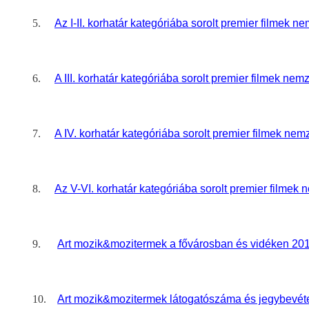
5.
Az I-II. korhatár kategóriába sorolt premier filmek 
6.
A III. korhatár kategóriába sorolt premier filmek ne
7.
A IV. korhatár kategóriába sorolt premier filmek ne
8.
Az V-VI. korhatár kategóriába sorolt premier filmek
9.
Art mozik&mozitermek a fővárosban és vidéken 201
10.
Art mozik&mozitermek látogatószáma és jegybevét