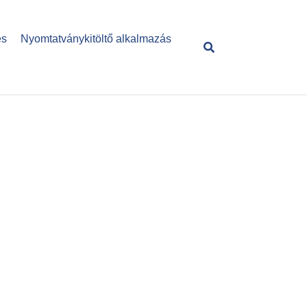
és
Nyomtatványkitöltő alkalmazás