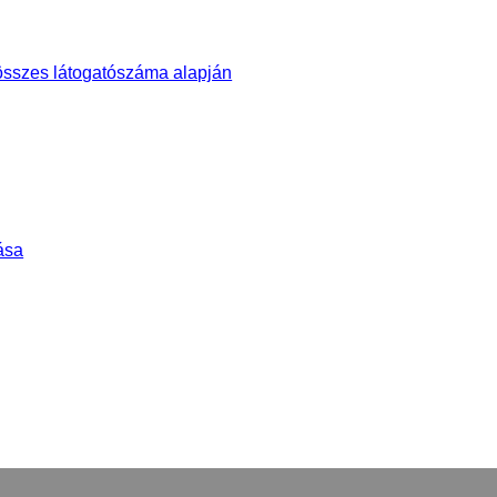
összes látogatószáma alapján
ása