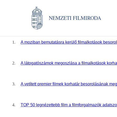
NEMZETI FILMIRODA
1.
A moziban bemutatásra kerülő filmalkotások besoro
2.
A látogatószámok megoszlása a filmalkotások korha
3.
A vetített premier filmek korhatár besorolásának m
4.
TOP 50 legnézettebb film a filmforgalmazók adatszo