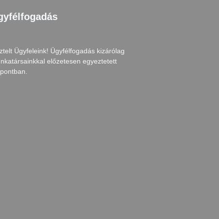
gyfélfogadás
ztelt Ügyfeleink! Ügyfélfogadás kizárólag
nkatársainkkal előzetesen egyeztetett
őpontban.