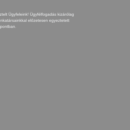
ztelt Ügyfeleink! Ügyfélfogadás kizárólag
nkatársainkkal előzetesen egyeztetett
őpontban.