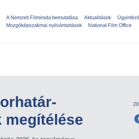
Ugrás
a
A Nemzeti Filmiroda bemutatása
Aktualitások
Ügyintéz
tartalomra
Mozgóképszakmai nyilvántartások
National Film Office
orhatár-
20
 megítélése