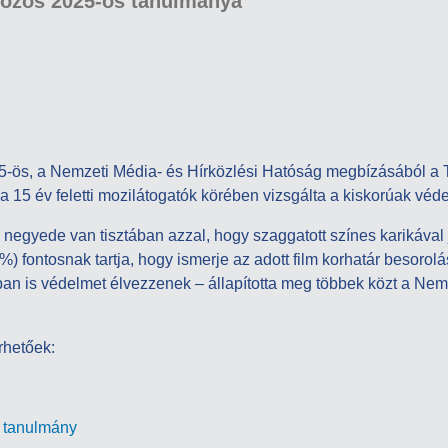
közös 2025-ös tanulmánya
-ös, a Nemzeti Média- és Hírközlési Hatóság megbízásából a Tár
a 15 év feletti mozilátogatók körében vizsgálta a kiskorúak véd
 negyede van tisztában azzal, hogy szaggatott színes karikával 
) fontosnak tartja, hogy ismerje az adott film korhatár besoro
n is védelmet élvezzenek – állapította meg többek közt a Nem
rhetőek:
e tanulmány