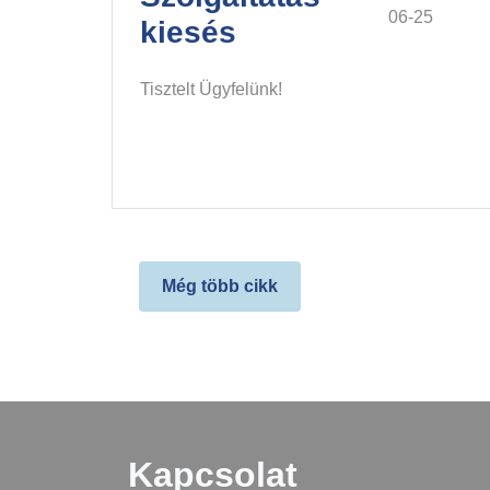
06-25
kiesés
Tisztelt Ügyfelünk!
Még több cikk
Kapcsolat