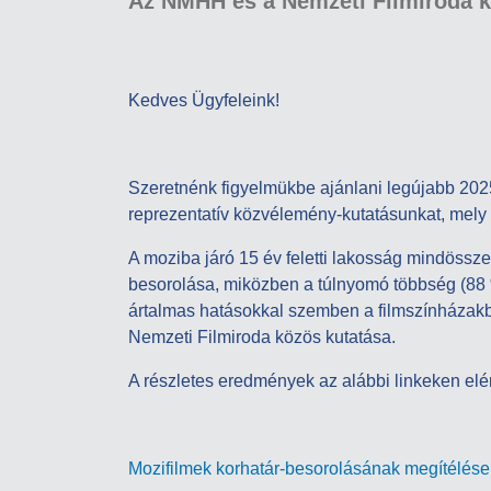
Az NMHH és a Nemzeti Filmiroda 
Kedves Ügyfeleink!
Szeretnénk figyelmükbe ajánlani legújabb 2025
reprezentatív közvélemény-kutatásunkat, mely 
A moziba járó 15 év feletti lakosság mindössze
besorolása, miközben a túlnyomó többség (88 %
ártalmas hatásokkal szemben a filmszínházakba
Nemzeti Filmiroda közös kutatása.
A részletes eredmények az alábbi linkeken elé
Mozifilmek korhatár-besorolásának megítélés