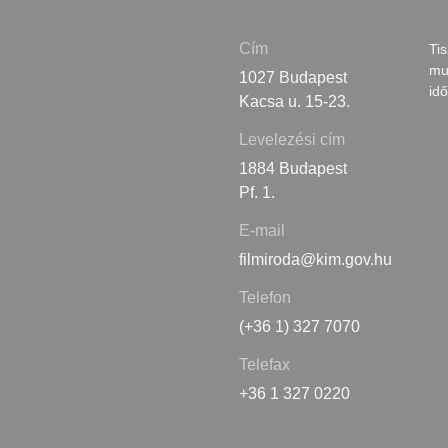
Cím
Tis
mu
1027 Budapest
id
Kacsa u. 15-23.
Levelezési cím
1884 Budapest
Pf. 1.
E-mail
filmiroda@kim.gov.hu
Telefon
(+36 1) 327 7070
Telefax
+36 1 327 0220