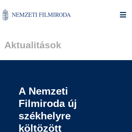
Ugrás
a
NEMZETI FILMIRODA
tartalomra
Aktualitások
A Nemzeti
Filmiroda új
székhelyre
költözött