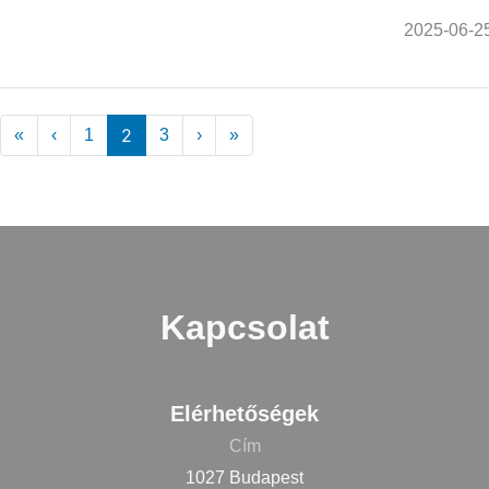
2025-06-2
Oldalszámozás
« Első
‹ Előző
2
Következő ›
Utolsó »
«
‹
1
3
›
»
Kapcsolat
Elérhetőségek
Cím
1027 Budapest