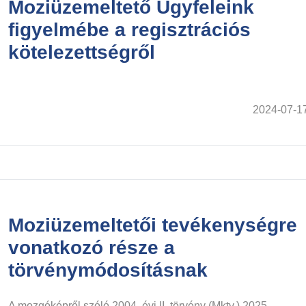
Moziüzemeltető Ügyfeleink
figyelmébe a regisztrációs
kötelezettségről
2024-07-1
Moziüzemeltetői tevékenységre
vonatkozó része a
törvénymódosításnak
A mozgóképről szóló 2004. évi II. törvény (Mktv.) 2025.